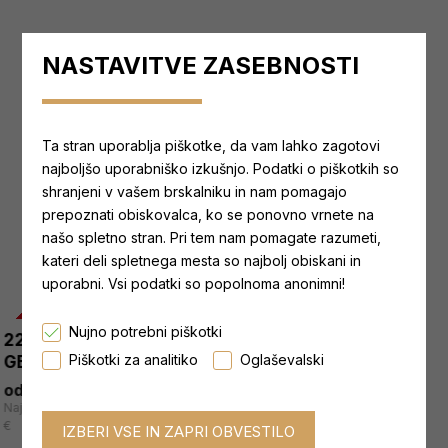
NASTAVITVE ZASEBNOSTI
Ta stran uporablja piškotke, da vam lahko zagotovi
najboljšo uporabniško izkušnjo. Podatki o piškotkih so
shranjeni v vašem brskalniku in nam pomagajo
prepoznati obiskovalca, ko se ponovno vrnete na
RAZPRODAJA
našo spletno stran. Pri tem nam pomagate razumeti,
kateri deli spletnega mesta so najbolj obiskani in
uporabni. Vsi podatki so popolnoma anonimni!
-40 %
-40 %
226ers - KETO PROTEIN
Nujno potrebni piškotki
226ers - ISOTONIC ICE
od 22,80 €
od 38,00 €
Piškotki za analitiko
Oglaševalski
GEL
Najnižja cena zadnjih 30 dni: od
22,80 €
od 1,92 €
od 3,20 €
Najnižja cena zadnjih 30 dni: od 1,92
€