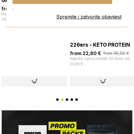
GEL
Najniža cijena zadnjih 30 dana: od
22,80 €
.
from 1,92 €
from 3,20 €
Najniža cijena zadnjih 30 dana: od
Spremite i zatvorite obavijest
1,92 €