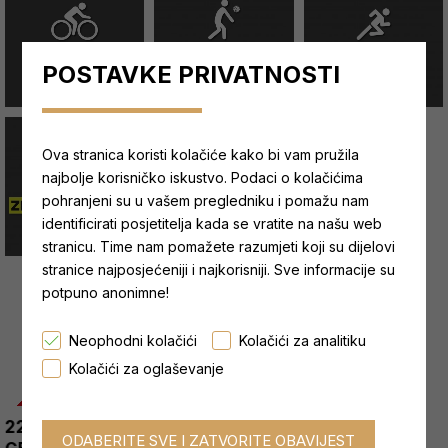
POSTAVKE PRIVATNOSTI
Ova stranica koristi kolačiće kako bi vam pružila
najbolje korisničko iskustvo. Podaci o kolačićima
pohranjeni su u vašem pregledniku i pomažu nam
identificirati posjetitelja kada se vratite na našu web
stranicu. Time nam pomažete razumjeti koji su dijelovi
stranice najposjećeniji i najkorisniji. Sve informacije su
potpuno anonimne!
RASPRODAJA
Neophodni kolačići
Kolačići za analitiku
Kolačići za oglaševanje
-40 %
-40 %
226ers - KETO PROTEIN
226ers - ISOTONIC ICE
from 22,80 €
from 38,00 €