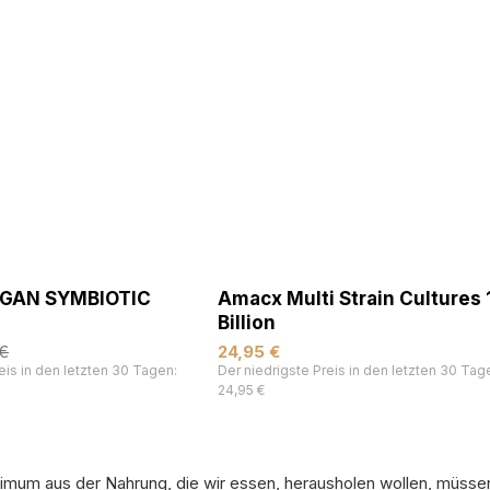
EGAN SYMBIOTIC
Amacx Multi Strain Cultures 
Billion
 €
24,95 €
eis in den letzten 30 Tagen:
Der niedrigste Preis in den letzten 30 Tag
24,95 €
mum aus der Nahrung, die wir essen, herausholen wollen, müsse