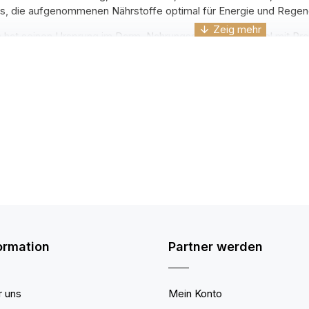
s, die aufgenommenen Nährstoffe optimal für Energie und Regene
at seinen Ursprung im Darm. Nahrungsergänzungsmittel mit Probi
r Immunsystem auf höchstem Niveau arbeitet.​
 Produkte sowie Produkte mit Verdauungsenzymen von unseren M
ten. Damit sind sie gleichzeitig sehr wirkungsvoll sind und belas
bedingt essenzielle Aminosäure, die an der Proteinsynthese im mens
mende Aminosäure im Körper. Der Körper kann es selbst synthetis
rankheiten, Viren, Infektionen und nicht zuletzt anstrengender kör
ationen ist der Glutamin Verbrauch hoch, sodass der Körper nicht
iehlt sich die Zugabe in Form von Nahrungsergänzungsmitteln. Gl
ist wichtig für die Gesundheit des Darms und der Darmschleimha
ung sind ein starkes Immunsystem.
ormation
Partner werden
 uns
Mein Konto