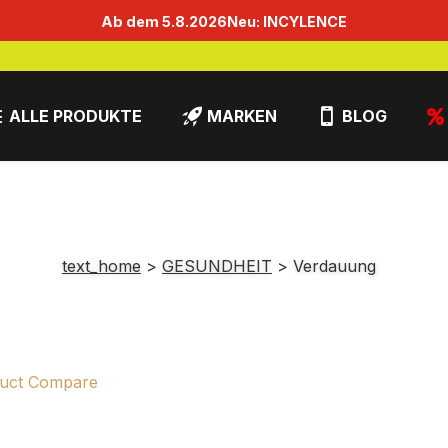
Ab dem 5.8.2026
Neu: INCYLENCE
ALLE PRODUKTE
MARKEN
BLOG
text_home
GESUNDHEIT
Verdauung
uct Compare