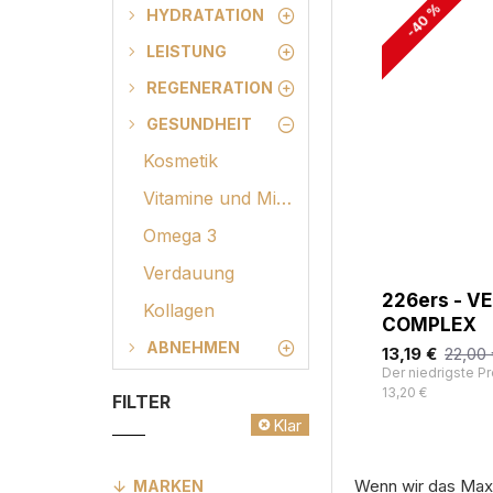
-40 %
HYDRATATION
LEISTUNG
REGENERATION
GESUNDHEIT
Kosmetik
Vitamine und Mineralien
Omega 3
Verdauung
226ers - V
Kollagen
COMPLEX
ABNEHMEN
13,19 €
22,00
Der niedrigste Pr
13,20 €
FILTER
Klar
Wenn wir das Maxi
MARKEN