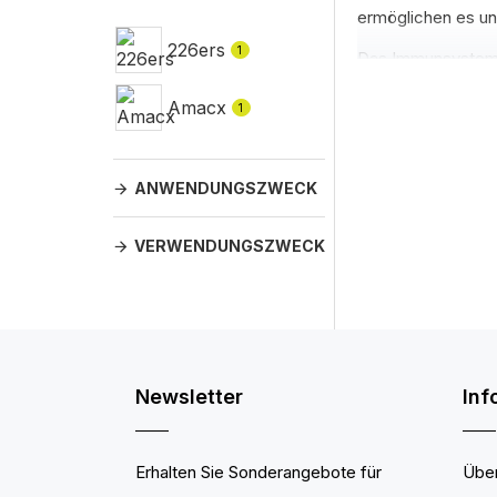
ermöglichen es un
226ers
1
Das Immunsystem h
wodurch auch unse
Amacx
1
Die Probiotischen
hochwertigste Zuta
Glutamin ist eine 
ANWENDUNGSZWECK
häufigsten vorkom
wenn wir Stress, K
VERWENDUNGSZWECK
aufgeführten Situ
diesem Zweck empf
Immunsystems, es 
geordnete Verdau
Newsletter
Inf
Erhalten Sie Sonderangebote für
Über