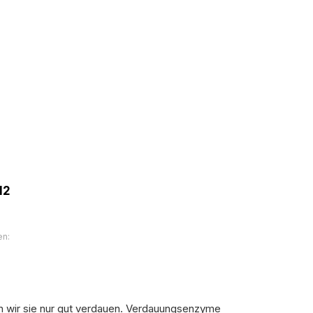
12
en:
n wir sie nur gut verdauen. Verdauungsenzyme