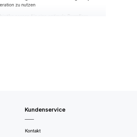
ration zu nutzen
otika sorgen für eine optimale Darmflora,
arken enthalten nur ausgewählte und
ten aber ihre Verdauung nicht.
chlichen Körper beteiligt ist. Glutamin ist die am
ieren, jedoch nicht in ausreichender Menge,
perlicher Betätigung ausgesetzt sind. In den
 ausreichend davon selbst produzieren kann. Zu
utamin ist der Haupttreibstoff des
ut, die eine Voraussetzung für eine gesunde und
Kundenservice
Kontakt