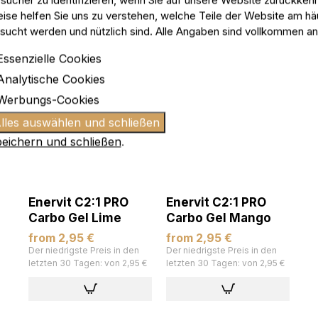
ise helfen Sie uns zu verstehen, welche Teile der Website am hä
sucht werden und nützlich sind. Alle Angaben sind vollkommen a
Essenzielle Cookies
NEUE
NEUE
Analytische Cookies
Werbungs-Cookies
eichern und schließen
.
Enervit C2:1 PRO
Enervit C2:1 PRO
Carbo Gel Lime
Carbo Gel Mango
from 2,95 €
from 2,95 €
Der niedrigste Preis in den
Der niedrigste Preis in den
letzten 30 Tagen: von 2,95 €
letzten 30 Tagen: von 2,95 €