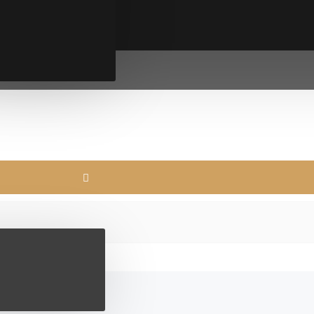
i
ENERACIJA
line
ice
ijske pločice
jski napitci
proteini
eini
DRAVLJE
a