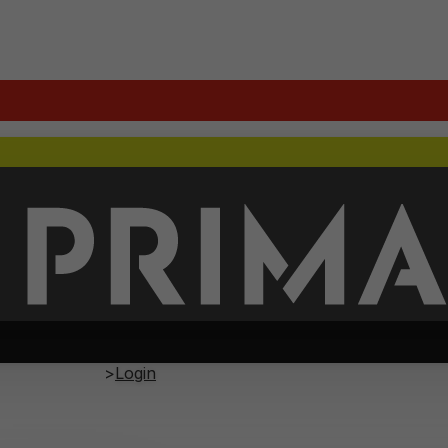
text_home
Account
Login