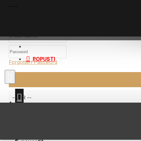
Elektroliti
Iso napitc
I am a returning customer
Oprema
REG
BLOG
Aminokise
POPUSTI
Forgotten Password
Cherry Ju
Regenerac
Regeneraci
Veganski 
-- OR --
Facebook
Login
Google
Login
Whey Prot
Z
Kozmetik