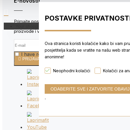
E-novosti!
Vitamini i
Omega 3
POSTAVKE PRIVATNOST
Primajte posebne ponude za nove
Probava
Your shopping cart is empty!
proizvode i vruće popuste.
Kolagen
Ova stranica koristi kolačiće kako bi vam pr
posjetitelja kada se vratite na našu web stra
I have read and agree to the
Sportske
anonimne!
PRIJAVA
Zaštita i povjerljivost podataka
Sportske k
Neophodni kolačići
Kolačići za ana
MRŠ
Fat burne
Karnitin
.