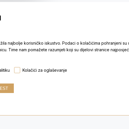
 minerali
I
užila najbolje korisničko iskustvo. Podaci o kolačićima pohranjeni su
ODJEĆA
nicu. Time nam pomažete razumjeti koji su dijelovi stranice najposjećen
 čarape
ape i šeširi
litiku
Kolačići za oglaševanje
AVLJENJE
r