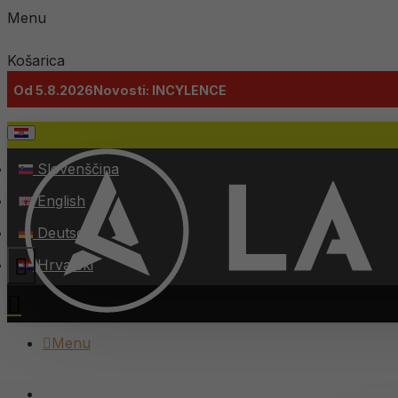
Menu
Košarica
Od 5.8.2026
Novosti: INCYLENCE
Slovenščina
English
Deutsch
Menu
Hrvatski
Menu
SVI PROIZVODI