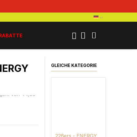
RABATTE
NK
ENERGY
GLEICHE KATEGORIE
agen:
von 44,00
226ers - ENERGY DRINK