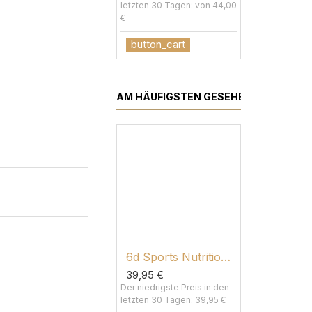
letzten 30 Tagen: von 44,00
€
button_cart
AM HÄUFIGSTEN GESEHEN
6d Sports Nutrition Beta Alanine Carnosyn®
226ers -
39,95 €
from 26,0
Der niedrigste Preis in den
Der niedrigst
letzten 30 Tagen: 39,95 €
letzten 30 T