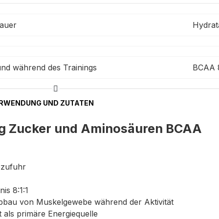
auer
Hydrat
und während des Trainings
BCAA 8
RWENDUNG UND ZUTATEN
 g Zucker
und Aminosäuren BCAA
ezufuhr
is 8:1:1
bbau von Muskelgewebe während der Aktivität
t als primäre Energiequelle