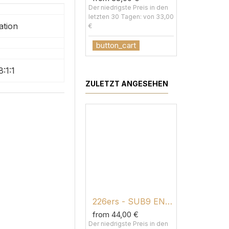
Der niedrigste Preis in den
Der niedrigst
letzten 30 Tagen: von 33,00
letzten 30 T
ation
€
€
button_cart
button_c
:1:1
ZULETZT ANGESEHEN
226ers - SUB9 ENERGY DRINK
from 44,00 €
Der niedrigste Preis in den