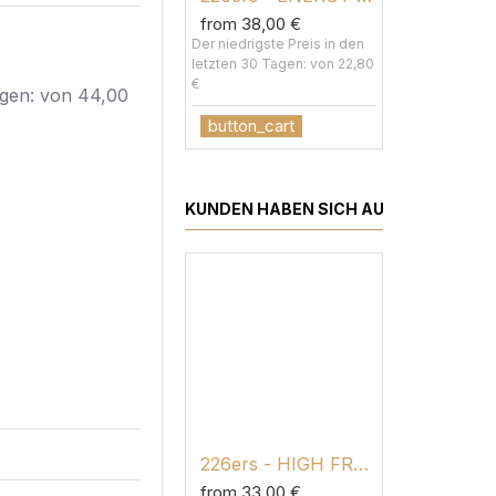
from 38,00 €
from 33,
Der niedrigste Preis in den
Der niedrigst
letzten 30 Tagen: von 22,80
letzten 30 T
€
€
agen:
von 44,00
button_cart
button_c
KUNDEN HABEN SICH AUCH ANGESEH
226ers - HIGH FRUCTOSE POWDER
from 33,00 €
from 2,80