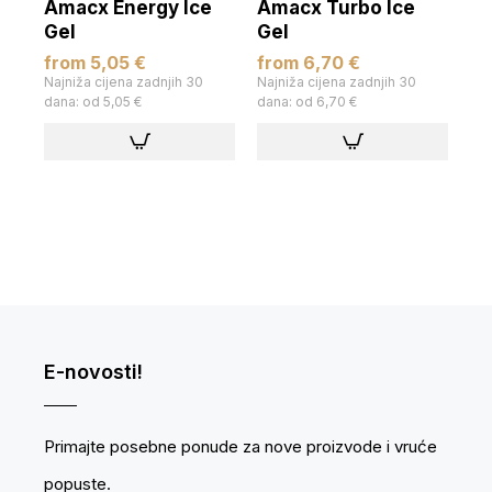
Amacx Energy Ice
Amacx Turbo Ice
Gel
Gel
from 5,05 €
from 6,70 €
Najniža cijena zadnjih 30
Najniža cijena zadnjih 30
dana: od 5,05 €
dana: od 6,70 €
E-novosti!
Primajte posebne ponude za nove proizvode i vruće
popuste.