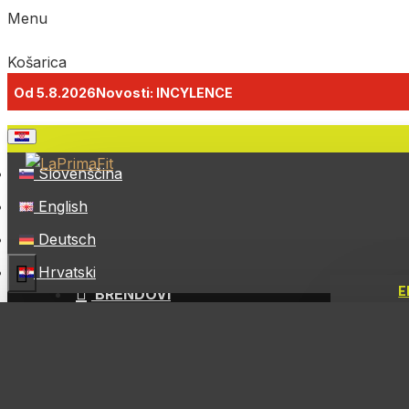
Menu
Košarica
Od 5.8.2026
Novosti: INCYLENCE
Slovenščina
Menu
English
Deutsch
Menu
SVI PROIZVODI
Hrvatski
E
BRENDOVI
Energy C
Energetsk
Energetsk