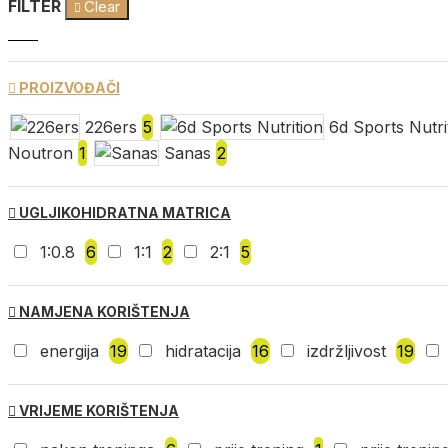
FILTER
Clear
PROIZVOĐAČI
226ers
5
6d Sports Nutri
Noutron
1
Sanas
2
UGLJIKOHIDRATNA MATRICA
1:0.8
6
1:1
2
2:1
5
NAMJENA KORIŠTENJA
energija
19
hidratacija
16
izdržljivost
19
VRIJEME KORIŠTENJA