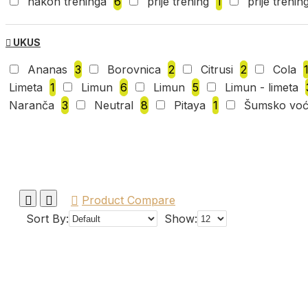
nakon treninga
6
prije trening
1
prije trenin
UKUS
Ananas
3
Borovnica
2
Citrusi
2
Cola
Limeta
1
Limun
6
Limun
5
Limun - limeta
Naranča
3
Neutral
8
Pitaya
1
Šumsko vo
Product Compare
Sort By:
Show: