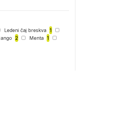
Ledeni čaj breskva
1
ango
2
Menta
1