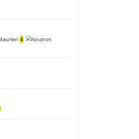
Maurten
4
7