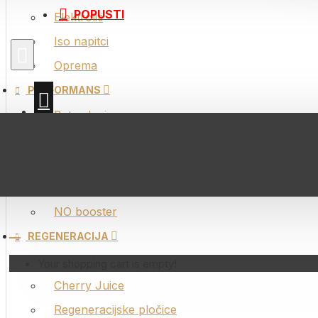
Aminokise
POPUSTI
Elektroliti
Cherry Ju
Iso napitci
Regenerac
Oprema
Regeneraci
PERFORMANS
Veganski 
Beta alanin
Whey Prot
Kofein
Z
Kreatin
Kozmetik
Nitrati
Vitamini i
NO booster
Omega 3
REGENERACIJA
Probava
Aminokiseline
Your shopping cart is empty!
Kolagen
Cherry Juice
Regeneracijske pločice