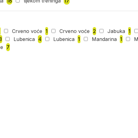
ga
18
tijekom treninga
17
1
Crveno voće
1
Crveno voće
2
Jabuka
1
3
Lubenica
4
Lubenica
1
Mandarina
1
M
će
7