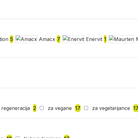
tion
5
Amacx
7
Enervit
1
regeneracija
2
za vegane
17
za vegetarijance
1