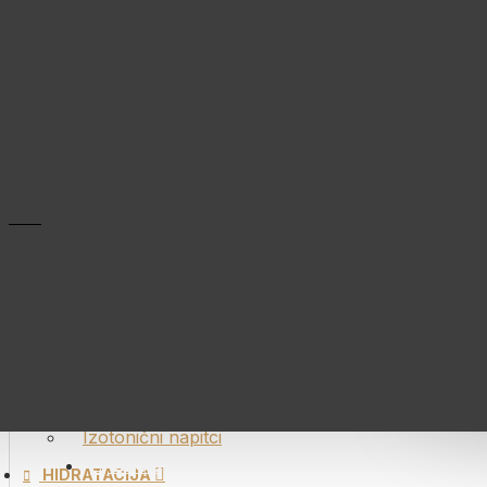
Izotonični
PE
Beta alan
Kofein
Kreatin
KATEGORIJE
Nitrati
NO boost
ENERGIJA
HI
Energy Chew Bars
Elektroliti
Energetski gelovi
Iso napitc
Energetske pločice
Oprema
Izotonični napitci
REG
BLOG
HIDRATACIJA