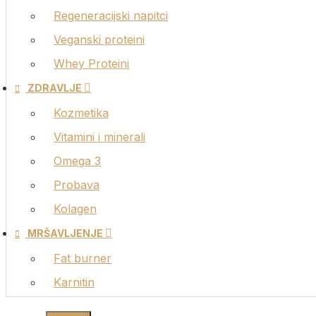
Sportske
Regeneracijski napitci
Veganski proteini
Sportske k
Whey Proteini
MRŠ
ZDRAVLJE
Fat burne
Kozmetika
Karnitin
Vitamini i minerali
Omega 3
Probava
Kolagen
MRŠAVLJENJE
Fat burner
Karnitin