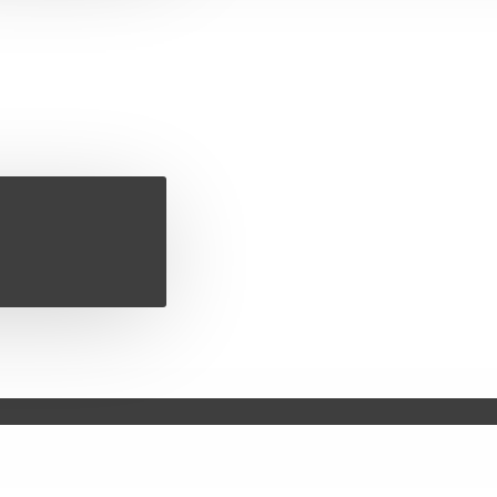
line
ice
ijske pločice
jski napitci
proteini
eini
DRAVLJE
a
 minerali
ODJEĆA