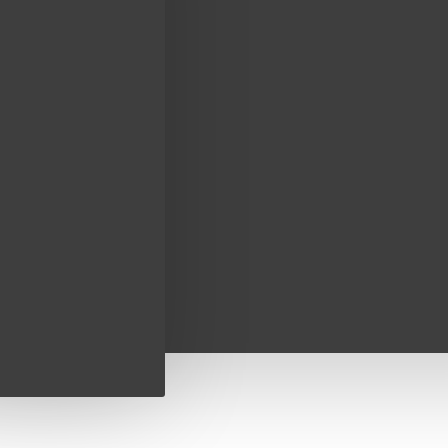
 napitci
text_home
RFORMANS
ENERGIJA
Izotonični napitci
in
er
DRATACIJA
i
ENERACIJA