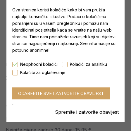
Ova stranica koristi kolačiće kako bi vam pružila
najbolje korisničko iskustvo. Podaci o kolačićima
pohranjeni su u vašem pregledniku i pomažu nam
identificirati posjetitelja kada se vratite na našu web
stranicu. Time nam pomažete razumjeti koji su dijelovi
stranice najposjećeniji i najkorisniji. Sve informacije su
potpuno anonimne!
Neophodni kolačići
Kolačići za analitiku
Najniža cijena zadnjih 30 dana: 15,95 €
Kolačići za oglaševanje
Zaliha:
NA LAGERU
0 reviews.
-
Write a review
.
14,57 €
Spremite i zatvorite obavijest
Bez poreza: 14,57 €
Najniža cijena zadnjih 30 dana: 15,95 €