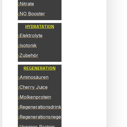
Nitrate
NO Booster
HYDRATATION
Elektrolyte
Isotonik
Zubehör
REGENERATION
Aminosäuren
Cherry Juice
Molkenprotein
Regenerationsdrink
Regenerationsriegel
Veganes Protein