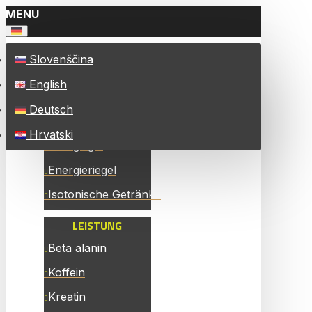
MENU
Slovenščina
ALLE PRODUKTE
English
ENERGIE
Deutsch
Energy Chew Bars
Hrvatski
Energiegel
Energieriegel
Isotonische Getränke
LEISTUNG
Beta alanin
Koffein
Kreatin