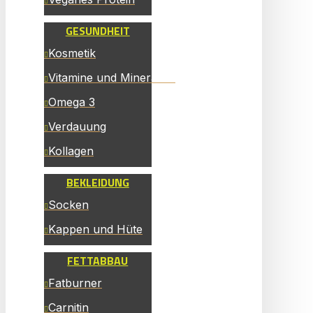
GESUNDHEIT
Kosmetik
Vitamine und Mineralien
Omega 3
Verdauung
Kollagen
BEKLEIDUNG
Socken
Kappen und Hüte
FETTABBAU
Fatburner
Carnitin