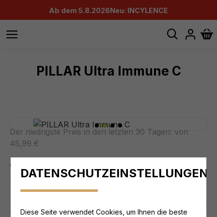
Ab dem 5.8.2026
Neu: INCYLENCE
PILLAR Ultra Immune C
Der niedrigste Preis in den letzten 30 Tagen:
von
45,99 €
Verfügbarkeit:
AUF LAGER
DATENSCHUTZEINSTELLUNGEN
0 reviews.
-
Write a review
45,99 €
Diese Seite verwendet Cookies, um Ihnen die beste