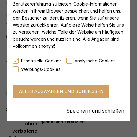
Ex Tax: 42,00 €
Benutzererfahrung zu bieten. Cookie-Informationen
werden in Ihrem Browser gespeichert und helfen uns,
Der niedrigste Preis in den letzten 30 Tagen:
von
den Besucher zu identifizieren, wenn Sie auf unsere
45,99 €
Website zurückkehren. Auf diese Weise helfen Sie uns
zu verstehen, welche Teile der Website am häufigsten
Geschmack
besucht werden und nützlich sind. Alle Angaben sind
Tropical
vollkommen anonym!
Essenzielle Cookies
Analytische Cookies
Variante
Werbungs-Cookies
200g
.
Speichern und schließen
Alle Produktchargen werden von einem
zertifizierten Labor auf verbotene Substanzen
geprüft und zertifiziert.