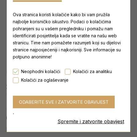
Ova stranica koristi kolačiće kako bi vam pružila
najbolje korisničko iskustvo. Podaci o kolačićima
pohranjeni su u vašem pregledniku i pomažu nam
identificirati posjetitelja kada se vratite na našu web
stranicu. Time nam pomažete razumjeti koji su dijelovi
stranice najposjećeniji i najkorisniji. Sve informacije su
potpuno anonimne!
Najniža cijena zadnjih 30 dana:
6,39 €
Neophodni kolačići
Kolačići za analitiku
Kolačići za oglaševanje
Zaliha:
NA LAGERU
0 reviews.
-
Write a review
.
6,39 €
Spremite i zatvorite obavijest
Bez poreza: 6,39 €