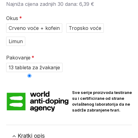
Najniža cijena zadnjih 30 dana:
6,39 €
Okus
Crveno voće + kofein
Tropsko voće
Limun
Pakovanje
13 tableta za žvakanje
Sve serije proizvoda testirane
su i certificirane od strane
ovlaštenog laboratorija da ne
sadrže zabranjene tvari.
Kratki opis