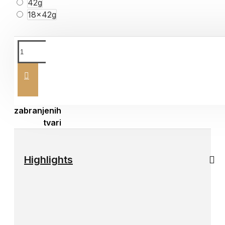
42g
18x42g
Sve serije proizvoda testirane su i
certificirane od strane ovlaštenog
laboratorija da ne sadrže zabranjene tvari.
Highlights