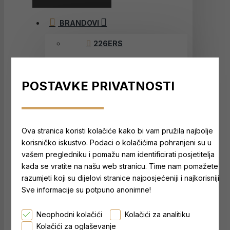
BRANDOVI
226ERS
6D SPORTS NUTRITION
AMACX
POSTAVKE PRIVATNOSTI
ENERVIT
GOOCH GOO®
Ova stranica koristi kolačiće kako bi vam pružila najbolje
INCYLENCE
korisničko iskustvo. Podaci o kolačićima pohranjeni su u
vašem pregledniku i pomažu nam identificirati posjetitelja
MAURTEN
kada se vratite na našu web stranicu. Time nam pomažete
razumjeti koji su dijelovi stranice najposjećeniji i najkorisniji.
NOMIO
Sve informacije su potpuno anonimne!
NOUTRON
Neophodni kolačići
Kolačići za analitiku
PELOTAN
Kolačići za oglaševanje