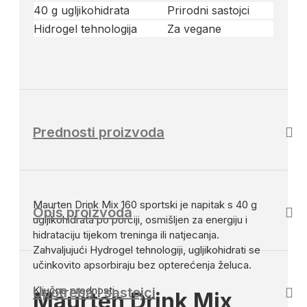
40 g ugljikohidrata
Prirodni sastojci
Hidrogel tehnologija
Za vegane
Prednosti proizvoda
Maurten Drink Mix 160 sportski je napitak s 40 g
Opis proizvoda
ugljikohidrata po porciji, osmišljen za energiju i
hidrataciju tijekom treninga ili natjecanja.
Zahvaljujući Hydrogel tehnologiji, ugljikohidrati se
učinkovito apsorbiraju bez opterećenja želuca.
Ključne prednosti
Upotreba i sastojci
Maurten Drink Mix