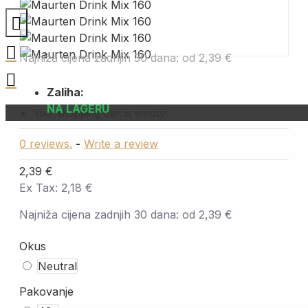
Najniža cijena zadnjih 30 dana:
od 2,39 €
Zaliha:
NA LAGERU
Your shopping cart is empty!
0 reviews.
-
Write a review
2,39 €
Ex Tax: 2,18 €
Najniža cijena zadnjih 30 dana:
od 2,39 €
Okus
Neutral
Pakovanje