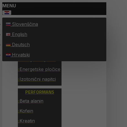
MENU
Slovenščina
SVI PROIZVODI
English
ENERGIJA
Deutsch
Energy Chew Bars
Hrvatski
Energetski gelovi
Energetske pločice
Izotonični napitci
PERFORMANS
Beta alanin
Kofein
Kreatin