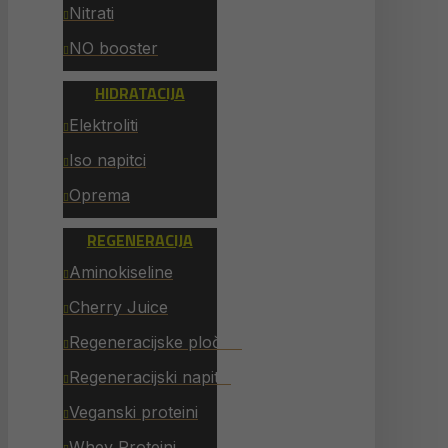
Nitrati
NO booster
HIDRATACIJA
Elektroliti
Iso napitci
Oprema
REGENERACIJA
Aminokiseline
Cherry Juice
Regeneracijske pločice
Regeneracijski napitci
Veganski proteini
Whey Proteini