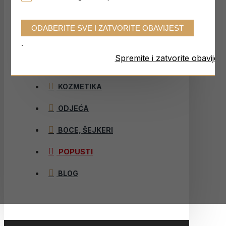
PILLAR PERFORMANCE
PRECISION FUEL & HYDRATION
.
SANAS
Spremite i zatvorite obavijest
UNBROKEN RTR
KOZMETIKA
ODJEĆA
BOCE, ŠEJKERI
POPUSTI
BLOG