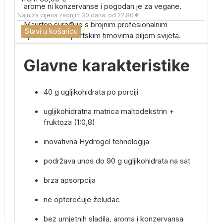
arome ni konzervanse i pogodan je za vegane.
Najniža cijena zadnjih 30 dana: od 22,80 €
Maurten surađuje s brojnim profesionalnim
Stavi u košaricu
sportašima i sportskim timovima diljem svijeta.
Glavne karakteristike
40 g ugljikohidrata po porciji
ugljikohidratna matrica maltodekstrin +
fruktoza (1:0,8)
inovativna Hydrogel tehnologija
podržava unos do 90 g ugljikohidrata na sat
brza apsorpcija
ne opterećuje želudac
bez umjetnih sladila, aroma i konzervansa