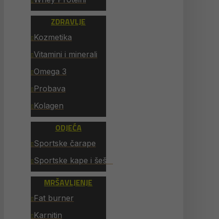
ZDRAVLJE
Kozmetika
Vitamini i minerali
Omega 3
Probava
Kolagen
ODJEĆA
Sportske čarape
Sportske kape i šeširi
MRŠAVLJENJE
Fat burner
Karnitin