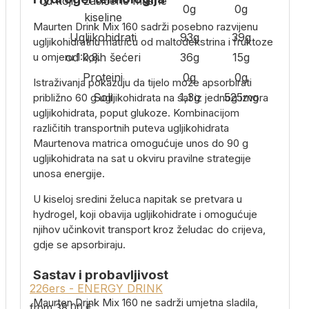
od kojih zasićene masne
0g
0g
kiseline
Maurten Drink Mix 160 sadrži posebno razvijenu
Ugljikohidrati
93g
39g
ugljikohidratnu matricu od maltodekstrina i fruktoze
u omjeru 1:0,8.
od kojih šećeri
36g
15g
Proteini
0g
0g
Istraživanja pokazuju da tijelo može apsorbirati
Soli
1,3g
525mg
približno 60 g ugljikohidrata na sat iz jednog izvora
ugljikohidrata, poput glukoze. Kombinacijom
različitih transportnih puteva ugljikohidrata
Maurtenova matrica omogućuje unos do 90 g
ugljikohidrata na sat u okviru pravilne strategije
unosa energije.
U kiseloj sredini želuca napitak se pretvara u
hydrogel, koji obavija ugljikohidrate i omogućuje
njihov učinkovit transport kroz želudac do crijeva,
gdje se apsorbiraju.
Sastav i probavljivost
226ers - ENERGY DRINK
Maurten Drink Mix 160 ne sadrži umjetna sladila,
from 38,00 €