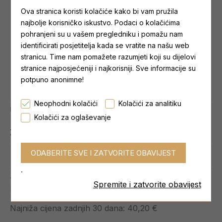
Ova stranica koristi kolačiće kako bi vam pružila
najbolje korisničko iskustvo. Podaci o kolačićima
pohranjeni su u vašem pregledniku i pomažu nam
identificirati posjetitelja kada se vratite na našu web
stranicu. Time nam pomažete razumjeti koji su dijelovi
stranice najposjećeniji i najkorisniji. Sve informacije su
potpuno anonimne!
Neophodni kolačići
Kolačići za analitiku
Najniža cijena zadnjih 30 dana: 40,20 €
Kolačići za oglaševanje
Zaliha:
NA LAGERU
0 reviews.
-
Write a review
.
40,20 €
Spremite i zatvorite obavijest
Ex Tax: 36,71 €
Najniža cijena zadnjih 30 dana: 40,20 €