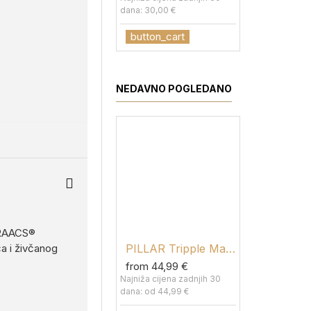
dana: 30,00 €
dana: od 2,0
button_cart
button_c
NEDAVNO POGLEDANO
 TRAACS®
PILLAR Tripple Magnesium
ća i živčanog
from 44,99 €
Najniža cijena zadnjih 30
dana: od 44,99 €