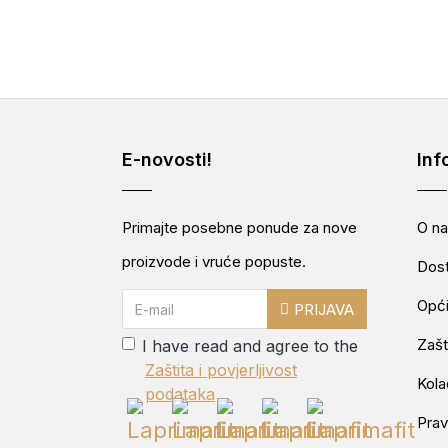
E-novosti!
Inf
Primajte posebne ponude za nove
O n
proizvode i vruće popuste.
Dos
Opći
PRIJAVA
Zašt
I have read and agree to the
Zaštita i povjerljivost
Kola
podataka
Prav