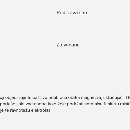
Podržava san
Za vegane
i objedinjuje tri pažljivo odabrana oblika magnezija, uključujući
sportaše i aktivne osobe koje žele podržati normalnu funkciju miši
e te ravnotežu elektrolita.