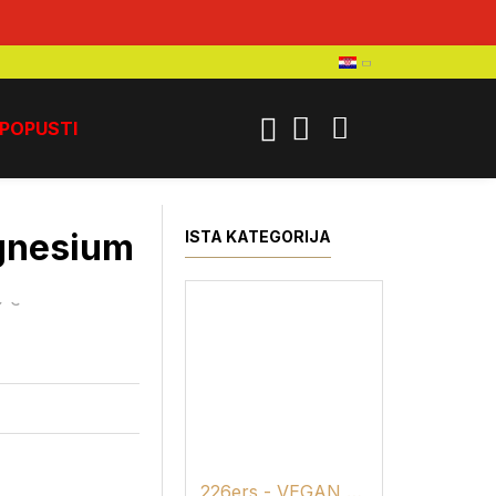
POPUSTI
gnesium
gnesium
ISTA KATEGORIJA
9 €
226ers - VEGAN MAGNESIUM BISGLYCINATE