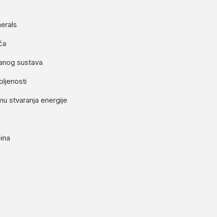
erals
ća
čanog sustava
pljenosti
u stvaranja energije
eina