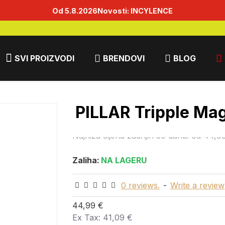
Od 5.8.2026
Novosti: INCYLENCE
SVI PROIZVODI
BRENDOVI
BLOG
me
ZDRAVLJE
Vitamini i minerali
PILLAR Tripple Ma
PILLAR Tripple Ma
Najniža cijena zadnjih 30 dana:
od 44,9
Zaliha:
NA LAGERU
0 reviews.
-
Write a review
44,99 €
Ex Tax: 41,09 €