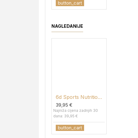
button_cart
NAGLEDANIJE
6d Sports Nutrition Beta Alanine Carnosyn®
226ers -
39,95 €
from 26,0
Najniža cijena zadnjih 30
Najniža cijen
dana: 39,95 €
dana: od 26,
button_cart
button_c