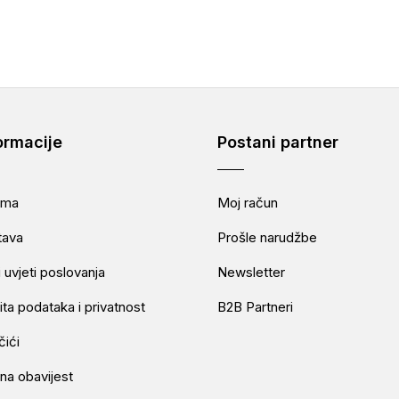
ormacije
Postani partner
ama
Moj račun
tava
Prošle narudžbe
 uvjeti poslovanja
Newsletter
ita podataka i privatnost
B2B Partneri
čići
na obavijest