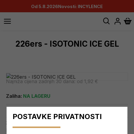
Od 5.8.2026
Novosti: INCYLENCE
226ers - ISOTONIC ICE GEL
Najniža cijena zadnjih 30 dana:
od 1,92 €
Zaliha:
NA LAGERU
0 reviews.
-
Write a review
POSTAVKE PRIVATNOSTI
3,20 €
Ex Tax: 2,92 €