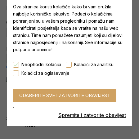
Ova stranica koristi kolačiće kako bi vam pružila
Najniža cijena zadnjih 30 dana:
od 1,92 €
najbolje korisničko iskustvo. Podaci o kolačićima
pohranjeni su u vašem pregledniku i pomažu nam
Okus
identificirati posjetitelja kada se vratite na našu web
Menta
stranicu. Time nam pomažete razumjeti koji su dijelovi
stranice najposjećeniji i najkorisniji. Sve informacije su
Pakovanje
potpuno anonimne!
68g
Neophodni kolačići
Kolačići za analitiku
Kolačići za oglaševanje
Sve serije proizvoda testirane su i certificirane
od strane ovlaštenog laboratorija da ne sadrže
.
zabranjene tvari.
Spremite i zatvorite obavijest