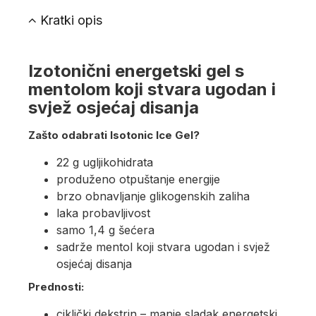
Kratki opis
Izotonični energetski gel s
mentolom koji stvara ugodan i
svjež osjećaj disanja
Zašto odabrati Isotonic Ice Gel?
22 g ugljikohidrata
produženo otpuštanje energije
brzo obnavljanje glikogenskih zaliha
laka probavljivost
samo 1,4 g šećera
sadrže mentol koji stvara ugodan i svjež
osjećaj disanja
Prednosti:
ciklički dekstrin – manje sladak energetski