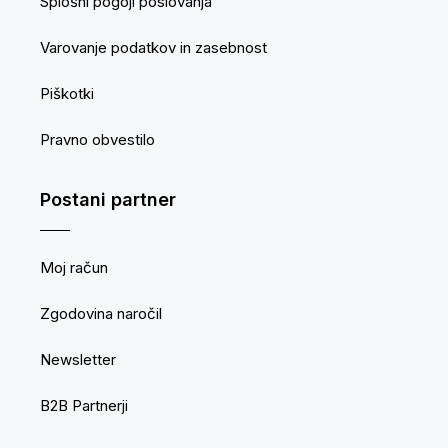
Splošni pogoji poslovanja
kar je ključnega pomena, saj se verige aminokislin
razgradijo, da se lažje absorbirajo. Raziskave kažejo, da se
Varovanje podatkov in zasebnost
hidroliziran kolagen, ki tvori verige aminokislin (peptide),
lahko nedotaknjen absorbira skozi prebavni trakt in vstopi v
krvni obtok. Tako hitreje prispe do svojega ciljnega tkiva,
Piškotki
kot je na primer koža.
Pravno obvestilo
Postani partner
Moj račun
Zgodovina naročil
Newsletter
B2B Partnerji