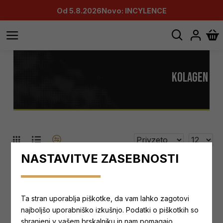
Od 5.8.2026
Novo: INCYLENCE
KOLAGEN
NASTAVITVE ZASEBNOSTI
-35 %
Ta stran uporablja piškotke, da vam lahko zagotovi
najboljšo uporabniško izkušnjo. Podatki o piškotkih so
shranjeni v vašem brskalniku in nam pomagajo