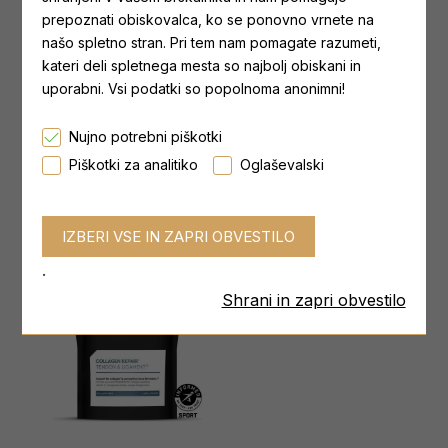
prepoznati obiskovalca, ko se ponovno vrnete na
našo spletno stran. Pri tem nam pomagate razumeti,
kateri deli spletnega mesta so najbolj obiskani in
226ers - COLL-EGG
6d Sports Nutrition
uporabni. Vsi podatki so popolnoma anonimni!
60 CAPS
Collagen Peptan®
19,50 €
od 35,50 €
30,00 €
Nujno potrebni piškotki
Najnižja cena zadnjih 30 dni:
Najnižja cena zadnjih 30 dni:
30,00 €
od 35,50 €
Piškotki za analitiko
Oglaševalski
.
Shrani in zapri obvestilo