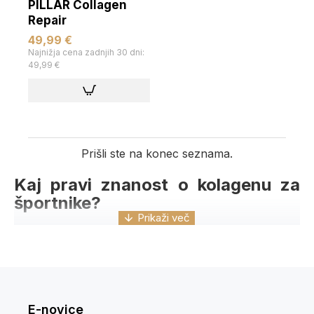
PILLAR Collagen
Repair
49,99 €
Najnižja cena zadnjih 30 dni:
49,99 €
Prišli ste na konec seznama.
Kaj pravi znanost o kolagenu za
športnike?
Za mišično-skeletna tkiva je značilno dejstvo, da so v veliki
meri sestavljeni iz kolagena. Kolagen je strukturna
beljakovina, ki igra pomembno vlogo pri trdnosti in
elastičnosti tkiv. Ko se ta tkiva poškodujejo, bodisi zaradi
preobremenitve ali zaradi kontaktov, telo potrebuje
posebne aminokisline, da obnovi in ​​okrepi kolagen v teh
E-novice