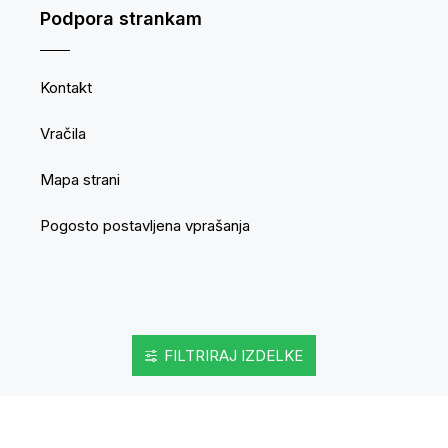
Podpora strankam
Kontakt
Vračila
Mapa strani
Pogosto postavljena vprašanja
FILTRIRAJ IZDELKE
Movepro GmbH © 2025