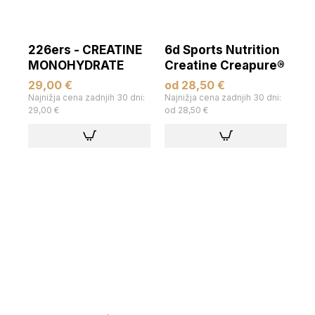
226ers - CREATINE
6d Sports Nutrition
MONOHYDRATE
Creatine Creapure®
29,00 €
od 28,50 €
Najnižja cena zadnjih 30 dni:
Najnižja cena zadnjih 30 dni:
29,00 €
od 28,50 €