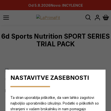
Od 5.8.2026
Novo: INCYLENCE
6d Sports Nutrition SPORT SERIES
TRIAL PACK
NASTAVITVE ZASEBNOSTI
Najnižja cena zadnjih 30 dni: 65,55 €
Dobavljivost:
NA ZALOGI
Ta stran uporablja piškotke, da vam lahko zagotovi
0 ocen.
-
Napišite mnenje
najboljšo uporabniško izkušnjo. Podatki o piškotkih so
shranjeni v vašem brskalniku in nam pomagajo