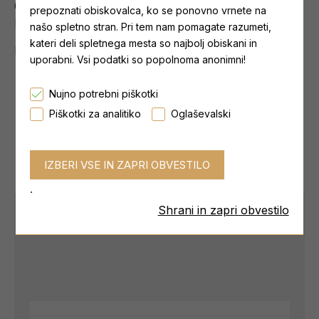
65,55 €
prepoznati obiskovalca, ko se ponovno vrnete na
Brez DDV: 59,86 €
našo spletno stran. Pri tem nam pomagate razumeti,
kateri deli spletnega mesta so najbolj obiskani in
Najnižja cena zadnjih 30 dni: 65,55 €
uporabni. Vsi podatki so popolnoma anonimni!
Nujno potrebni piškotki
Vse serije izdelkov so testirane in
Piškotki za analitiko
Oglaševalski
certificirane brez prepovedanih snovi
s strani certificiranega laboratorija.
.
Shrani in zapri obvestilo
Izpostavljeno