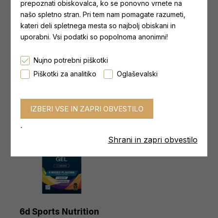
prepoznati obiskovalca, ko se ponovno vrnete na
našo spletno stran. Pri tem nam pomagate razumeti,
6d Sports Nutrition
6d Sports Nutrition
kateri deli spletnega mesta so najbolj obiskani in
Ultra Gel
Ultra Gel + Caffeine
uporabni. Vsi podatki so popolnoma anonimni!
od 3,65 €
od 3,65 €
Najnižja cena zadnjih 30 dni:
Najnižja cena zadnjih 30 dni:
Nujno potrebni piškotki
od 3,65 €
od 3,65 €
Piškotki za analitiko
Oglaševalski
.
Shrani in zapri obvestilo
6d Sports Nutrition