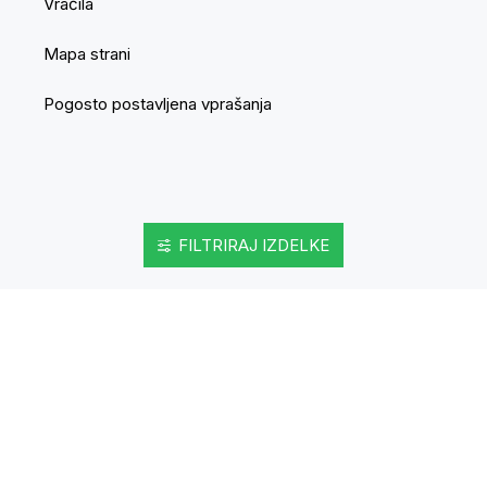
Vračila
Mapa strani
Pogosto postavljena vprašanja
FILTRIRAJ IZDELKE
Movepro GmbH © 2025