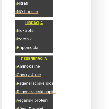
Nitrati
NO booster
HIDRACIJA
Elektroliti
Izotoniki
Pripomočki
REGENERACIJA
Aminokisline
Cherry Juice
Regeneracijske ploščice
Regeneracijski napitki
Veganski proteini
Whey Proteini