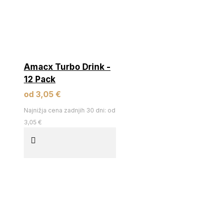
Amacx Turbo Drink -
12 Pack
od 3,05 €
Najnižja cena zadnjih 30 dni: od
3,05 €