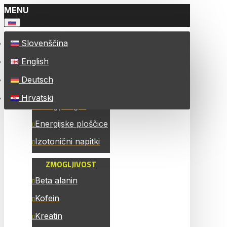
MENU
Slovenščina
VSI IZDELKI
English
ENERGIJA
Deutsch
Energy Chew Bars
Hrvatski
Energijski geli
Energijske ploščice
Izotonični napitki
ZMOGLJIVOST
Beta alanin
Kofein
Kreatin