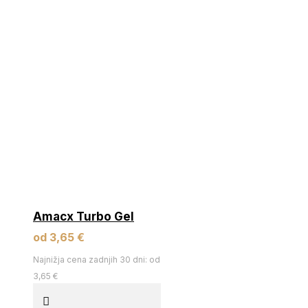
Amacx Turbo Gel
od 3,65 €
Najnižja cena zadnjih 30 dni: od
3,65 €