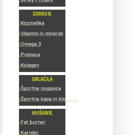
ZDRAVJE
Kozmetika
Vitamini in minerali
Omega 3
Prebava
Kolagen
OBLAČILA
Športne nogavice
Športne kape in klobučki
HUJŠANJE
Fat burner
Karnitin