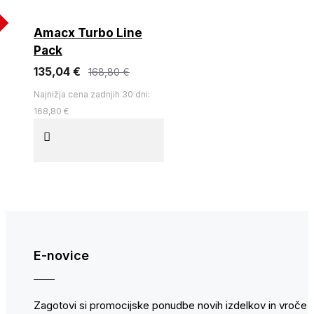
%
Amacx Turbo Line
Pack
135,04 €
168,80 €
Najnižja cena zadnjih 30 dni:
168,80 €
E-novice
Zagotovi si promocijske ponudbe novih izdelkov in vroče