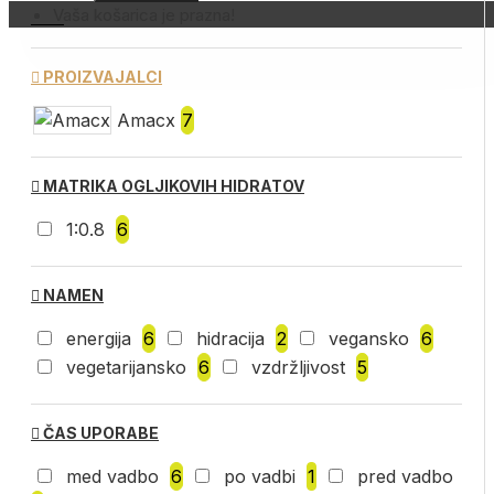
Vaša košarica je prazna!
PROIZVAJALCI
Amacx
7
MATRIKA OGLJIKOVIH HIDRATOV
1:0.8
6
NAMEN
energija
6
hidracija
2
vegansko
6
vegetarijansko
6
vzdržljivost
5
ČAS UPORABE
med vadbo
6
po vadbi
1
pred vadbo