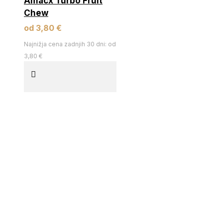
Amacx Turbo Fruit
Chew
od 3,80 €
Najnižja cena zadnjih 30 dni: od
3,80 €