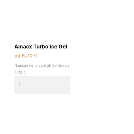
Amacx Turbo Ice Gel
od 6,70 €
Najnižja cena zadnjih 30 dni: od
6,70 €