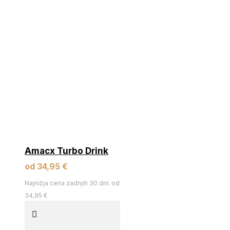
Amacx Turbo Drink
od 34,95 €
Najnižja cena zadnjih 30 dni: od
34,95 €