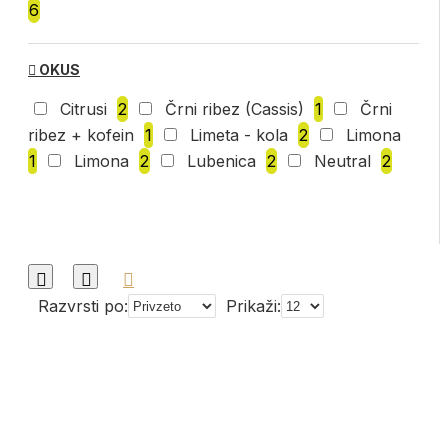
6
OKUS
Citrusi
2
Črni ribez (Cassis)
1
Črni
ribez + kofein
1
Limeta - kola
2
Limona
1
Limona
2
Lubenica
2
Neutral
2
Razvrsti po:
Prikaži: