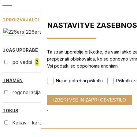
PROIZVAJALCI
NASTAVITVE ZASEBNOS
226ers
1
Amacx
1
ČAS UPORABE
Ta stran uporablja piškotke, da vam lahko z
prepoznati obiskovalca, ko se ponovno vrnet
po vadbi
2
Vsi podatki so popolnoma anonimni!
NAMEN
Nujno potrebni piškotki
Piškotki za
regeneracija
2
vegansko
2
vegetarijansko
.
OKUS
Kakav - karamela
1
Slana karamela
1
Vanili