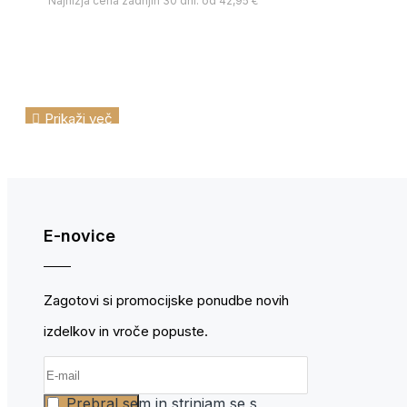
Najnižja cena zadnjih 30 dni: od 42,95 €
E-novice
Zagotovi si promocijske ponudbe novih
izdelkov in vroče popuste.
Prebral sem in strinjam se s