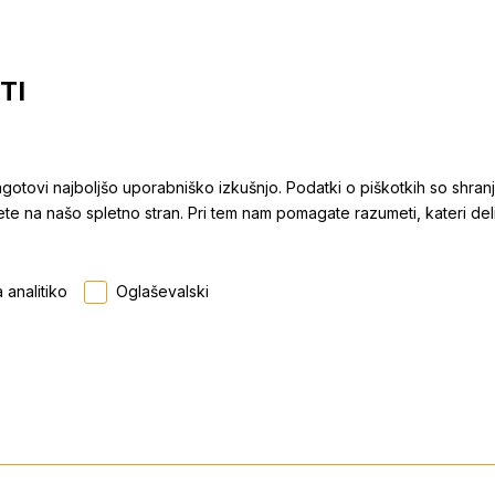
TI
agotovi najboljšo uporabniško izkušnjo. Podatki o piškotkih so shra
e na našo spletno stran. Pri tem nam pomagate razumeti, kateri deli
 analitiko
Oglaševalski
2
ja
1