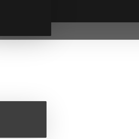
ki
ENERACIJA
ine
ice
ijske ploščice
jski napitki
proteini
eini
DRAVJE
a