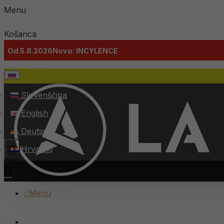
Menu
Košarica
Od 5.8.2026
Novo: INCYLENCE
Slovenščina
English
Deutsch
Menu
Hrvatski
Menu
VSI IZDELKI