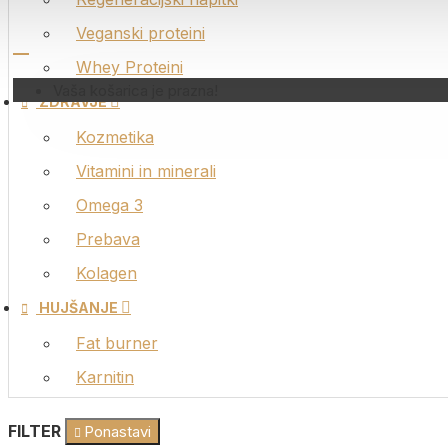
Vitamini i
Veganski proteini
Omega 3
Whey Proteini
Prebava
Vaša košarica je prazna!
ZDRAVJE
Kolagen
Kozmetika
O
Vitamini in minerali
Športne 
Omega 3
Športne k
Prebava
H
Kolagen
Fat burne
HUJŠANJE
Karnitin
Fat burner
Karnitin
FILTER
Ponastavi